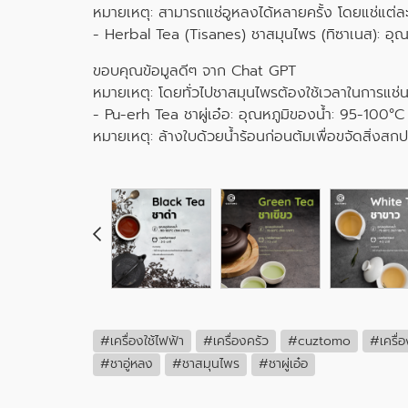
หมายเหตุ: สามารถแช่อูหลงได้หลายครั้ง โดยแช่แต่ล
- Herbal Tea (Tisanes) ชาสมุนไพร (ทิซาเนส): อุณ
ขอบคุณข้อมูลดีๆ จาก Chat GPT
หมายเหตุ: โดยทั่วไปชาสมุนไพรต้องใช้เวลาในการแช่นา
- Pu-erh Tea ชาผู่เอ๋อ: อุณหภูมิของน้ำ: 95-100°C
หมายเหตุ: ล้างใบด้วยน้ำร้อนก่อนต้มเพื่อขจัดสิ่งสก
#เครื่องใช้ไฟฟ้า
#เครื่องครัว
#cuztomo
#เครื่อ
#ชาอู่หลง
#ชาสมุนไพร
#ชาผู่เอ๋อ