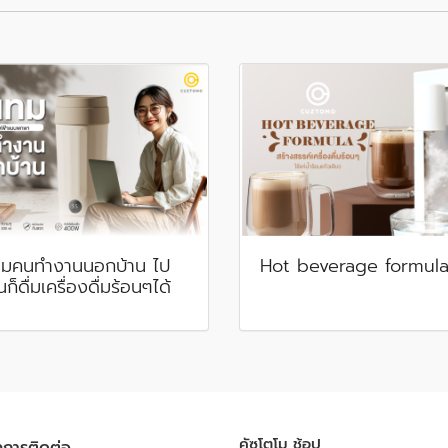
ทมคนทำงานนอกบ้าน ไป
Hot beverage formul
หนก็ดื่มเครื่องดื่มร้อนๆได้
คัซโตโม ช้อป
งการติดต่อ