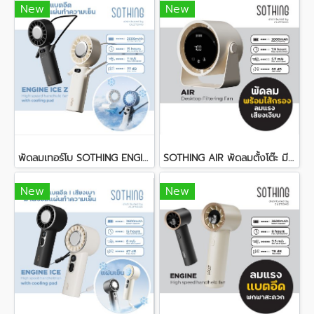
New
New
พัดลมเทอร์โบ SOTHING ENGINE ICE Z มีแผ่นทำความเย็น
SOTHING AIR พัดลมตั้งโต๊ะ มีไส้กรองฝุ่น
New
New