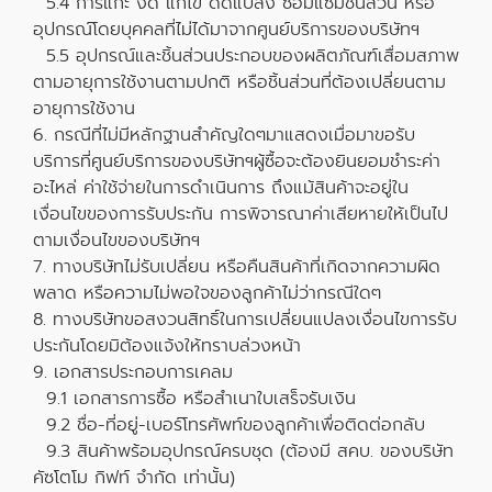
5.4 การแกะ งัด แก้ไข ดัดแปลง ซ่อมแซมชิ้นส่วน หรือ
อุปกรณ์โดยบุคคลที่ไม่ได้มาจากศูนย์บริการของบริษัทฯ
5.5 อุปกรณ์และชิ้นส่วนประกอบของผลิตภัณฑ์เสื่อมสภาพ
ตามอายุการใช้งานตามปกติ หรือชิ้นส่วนที่ต้องเปลี่ยนตาม
อายุการใช้งาน
6. กรณีที่ไม่มีหลักฐานสำคัญใดๆมาแสดงเมื่อมาขอรับ
บริการที่ศูนย์บริการของบริษัทฯผู้ซื้อจะต้องยินยอมชำระค่า
อะไหล่ ค่าใช้จ่ายในการดำเนินการ ถึงแม้สินค้าจะอยู่ใน
เงื่อนไขของการรับประกัน การพิจารณาค่าเสียหายให้เป็นไป
ตามเงื่อนไขของบริษัทฯ
7. ทางบริษัทไม่รับเปลี่ยน หรือคืนสินค้าที่เกิดจากความผิด
พลาด หรือความไม่พอใจของลูกค้าไม่ว่ากรณีใดๆ
8. ทางบริษัทขอสงวนสิทธิ์ในการเปลี่ยนแปลงเงื่อนไขการรับ
ประกันโดยมิต้องแจ้งให้ทราบล่วงหน้า
9. เอกสารประกอบการเคลม
9.1 เอกสารการซื้อ หรือสำเนาใบเสร็จรับเงิน
9.2 ชื่อ-ที่อยู่-เบอร์โทรศัพท์ของลูกค้าเพื่อติดต่อกลับ
9.3 สินค้าพร้อมอุปกรณ์ครบชุด (ต้องมี สคบ. ของบริษัท
คัซโตโม กิฟท์ จำกัด เท่านั้น)